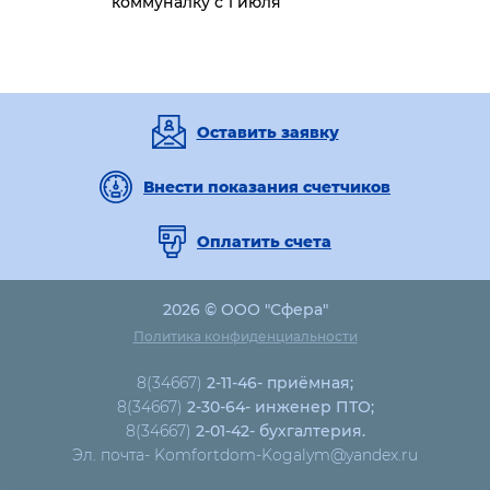
коммуналку с 1 июля
Оставить заявку
Внести показания счетчиков
Оплатить счета
2026 © ООО "Сфера"
Политика конфиденциальности
8(34667)
2-11-46- приёмная;
8(34667)
2-30-64- инженер ПТО;
8(34667)
2-01-42- бухгалтерия.
Эл. почта- Komfortdom-Kogalym@yandex.ru