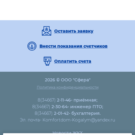
Оставить заявку
Внести показания счетчиков
Оплатить счета
2026 © ООО "Сфера"
Политика конфиденциальности
8(34667)
2-11-46- приёмная;
8(34667)
2-30-64- инженер ПТО;
8(34667)
2-01-42- бухгалтерия.
Эл. почта- Komfortdom-Kogalym@yandex.ru
Новости ЖКХ