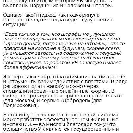
проверку, по итогам которой УК могут быть
выявлены нарушения и наложены штрафы.
Однако такой подход, как подчеркнула
Разворотнева, не всегда ведёт к улучшению
ситуации:
"Беда только в том, что штрафы не улучшают
качество содержания многоквартирного дома.
Однако деньги, потраченные на штрафы, - это те
средства, на которые в будущем, скорее всего,
уменьшатся затраты на содержание и текущий
ремонт дома. Поэтому постоянный контроль
собственников за работой УК зачастую бывает
более эффективным".
Эксперт также обратила внимание на цифровые
инструменты взаимодействия с властями. В ряде
регионов подать жалобу можно через
специализированные онлайн‑платформы. В
качестве примеров она привела: портал mos.ru
(для Москвы) и сервис «Добродел» (для
Подмосковья).
В столице, по словам Разворотневой, система
может работать эффективнее, чем жилищные
инспекции, — во многом благодаря тому, что
большинство УК являются государственными