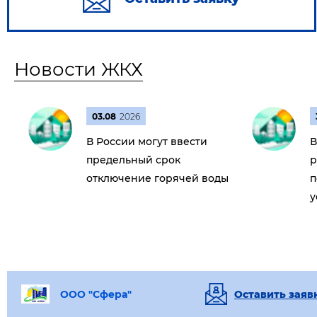
Новости ЖКХ
03.08
2026
В России могут ввести
В
предельный срок
р
отключение горячей воды
п
у
ООО "Сфера"
Оставить заяв