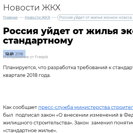
Новости ЖКХ
—
—
Главная
Новости ЖКХ
Россия уйдет от жилья эконом-класса
Россия уйдет от жилья эк
стандартному
12.01
2018
Изображение от Freepik
Планируется, что разработка требований к станда
квартале 2018 года.
Как сообщает
пресс-служба министерства строите
был подписал закон «О внесении изменений в Фе
жилищного строительства». Закон заменил поняти
«стандартное жилье».