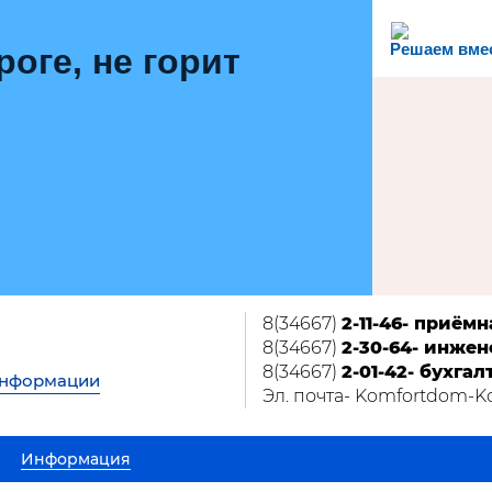
Решаем вме
роге, не горит
8(34667)
2-11-46- приёмн
8(34667)
2-30-64- инжен
8(34667)
2-01-42- бухгал
информации
Эл. почта- Komfortdom-
Информация