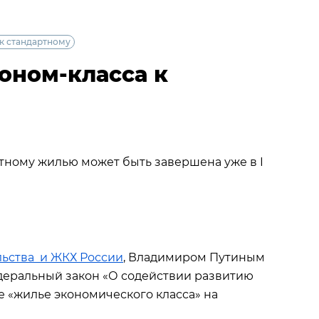
 к стандартному
оном-класса к
ртному жилью может быть завершена уже в I
льства и ЖКХ России
, Владимиром Путиным
деральный закон «О содействии развитию
е «жилье экономического класса» на