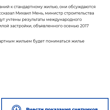
аний к стандартному жилью, они обсуждаются
ссказал Михаил Мень, министр строительства
дут учтены результаты международного
илой застройки, объявленного осенью 2017
дартным жильем будет пониматься жилье
Внести показания счетчиков