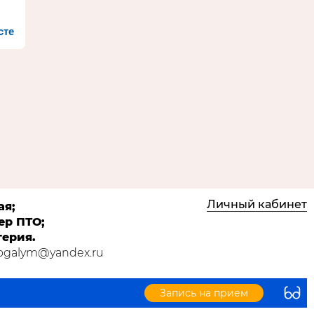
сте
Личный кабинет
ая;
ер ПТО;
терия.
Kogalym@yandex.ru
Запись на прием