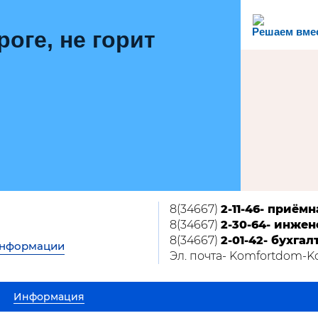
Решаем вме
роге, не горит
8(34667)
2-11-46- приёмн
8(34667)
2-30-64- инжен
8(34667)
2-01-42- бухгал
информации
Эл. почта- Komfortdom-
Информация