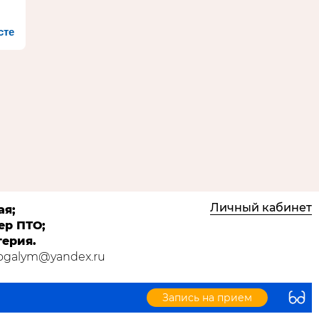
сте
Личный кабинет
ая;
ер ПТО;
терия.
Kogalym@yandex.ru
Запись на прием