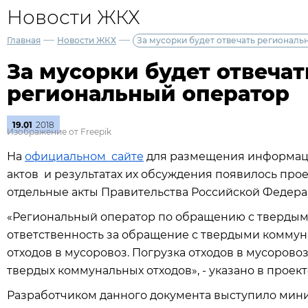
Новости ЖКХ
—
—
Главная
Новости ЖКХ
За мусорки будет отвечать региональ
За мусорки будет отвечат
региональный оператор
19.01
2018
Изображение от Freepik
На
официальном сайте
для размещения информаци
актов и результатах их обсуждения появилось про
отдельные акты Правительства Российской Федер
«Региональный оператор по обращению с твердым
ответственность за обращение с твердыми коммун
отходов в мусоровоз. Погрузка отходов в мусорово
твердых коммунальных отходов», - указано в проек
Разработчиком данного документа выступило мини