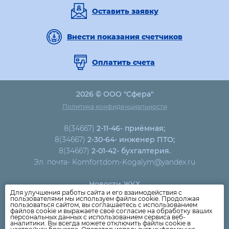
Оставить заявку
Внести показания счетчиков
Оплатить счета
2026 © ООО "Сфера"
Политика конфиденциальности
8(34667)
2-11-46- приёмная;
8(34667)
2-30-64- инженер ПТО;
8(34667)
2-01-42- бухгалтерия.
Эл. почта- Komfortdom-Kogalym@yandex.ru
Новости ЖКХ
Для улучшения работы сайта и его взаимодействия с
Новости компании
пользователями мы используем файлы cookie. Продолжая
пользоваться сайтом, вы соглашаетесь с использованием
Как оплатить
файлов cookie и выражаете своё согласие на обработку ваших
персональных данных с использованием сервиса веб-
Дома
аналитики. Вы всегда можете отключить файлы cookie в