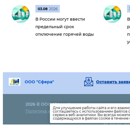
03.08
2026
В России могут ввести
В
предельный срок
р
отключение горячей воды
п
у
ООО "Сфера"
Оставить заяв
2026 © ООО "Сфера"
8(34667)
2-11
Для улучшения работы сайта и его взаим
Политика конфиденциальности
соглашаетесь с использованием файлов c
8(34667)
2-3
сервиса веб-аналитики. Вы всегда может
8(34667)
2-01
содержащуюся в файлах cookie в течение 
Эл. почта- 