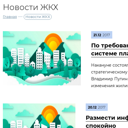
Новости ЖКХ
—
Главная
Новости ЖКХ
21.12
2017
По требова
системе пл
Накануне состоя
стратегическому
Владимир Путин 
изменения жили
20.12
2017
Размести ин
спокойно