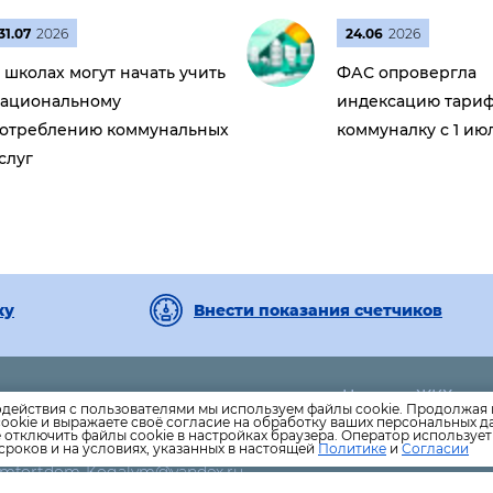
31.07
2026
24.06
2026
 школах могут начать учить
ФАС опровергла
ациональному
индексацию тариф
отреблению коммунальных
коммуналку с 1 ию
слуг
ку
Внести показания счетчиков
Новости ЖКХ
-46- приёмная;
одействия с пользователями мы используем файлы cookie. Продолжая 
Новости компани
ookie и выражаете своё согласие на обработку ваших персональных 
0-64- инженер ПТО;
е отключить файлы cookie в настройках браузера. Оператор используе
-42- бухгалтерия.
Как оплатить
сроков и на условиях, указанных в настоящей
Политике
и
Согласии
Komfortdom-Kogalym@yandex.ru