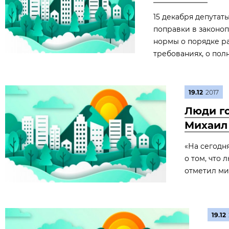
15 декабря депута
поправки в законоп
нормы о порядке р
требованиях, о пол
19.12
2017
Люди го
Михаил
«На сегодн
о том, что
отметил ми
19.12