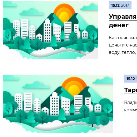
15.12
2017
Управля
денег
Как поясни
деньги с нас
воду, тепло
15.12
Тар
Влад
комму