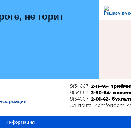
Решаем вме
роге, не горит
8(34667)
2-11-46- приёмн
8(34667)
2-30-64- инжен
8(34667)
2-01-42- бухгал
информации
Эл. почта- Komfortdom-
Информация