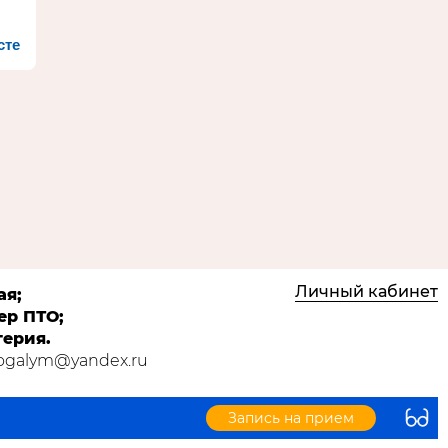
сте
Личный кабинет
ая;
ер ПТО;
терия.
Kogalym@yandex.ru
Запись на прием