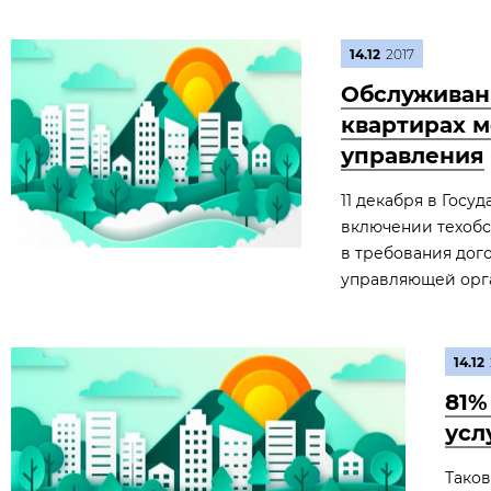
14.12
2017
Обслуживани
квартирах м
управления
11 декабря в Госу
включении техобс
в требования дог
управляющей орг
14.12
81%
усл
Тако