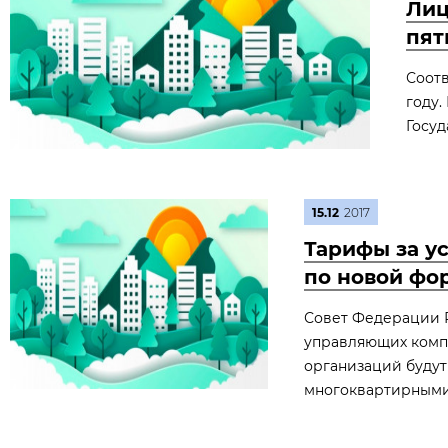
Лиц
пят
Соотв
году.
Госуд
15.12
2017
Тарифы за у
по новой фо
Совет Федерации 
управляющих компа
организаций будут
многоквартирными