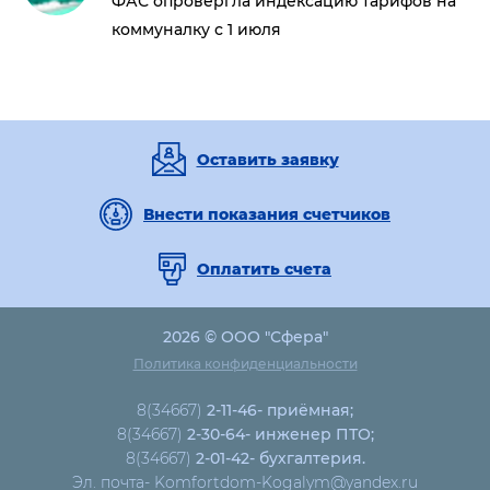
ФАС опровергла индексацию тарифов на
коммуналку с 1 июля
Оставить заявку
Внести показания счетчиков
Оплатить счета
2026 © ООО "Сфера"
Политика конфиденциальности
8(34667)
2-11-46- приёмная;
8(34667)
2-30-64- инженер ПТО;
8(34667)
2-01-42- бухгалтерия.
Эл. почта- Komfortdom-Kogalym@yandex.ru