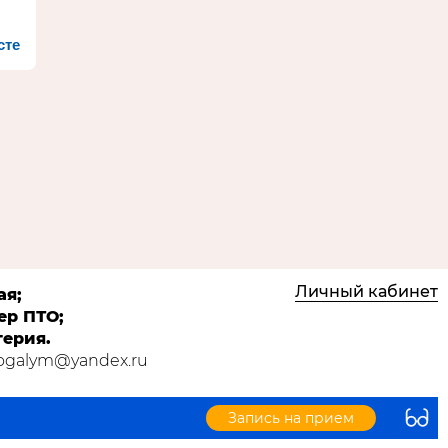
сте
Личный кабинет
ая;
ер ПТО;
терия.
Kogalym@yandex.ru
Запись на прием