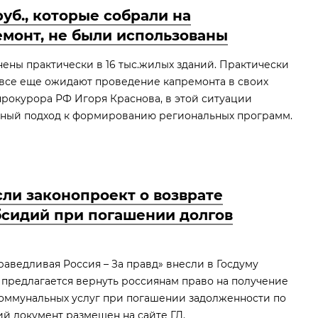
руб., которые собрали на
монт, не были использованы
ены практически в 16 тыс.жилых зданий. Практически
в все еще ожидают проведение капремонта в своих
прокурора РФ Игоря Краснова, в этой ситуации
ный подход к формированию региональных программ.
сли законопроект о возврате
сидий при погашении долгов
аведливая Россия – За правд» внесли в Госдуму
 предлагается вернуть россиянам право на получение
коммунальных услуг при погашении задолженности по
й документ размещен на сайте ГД.