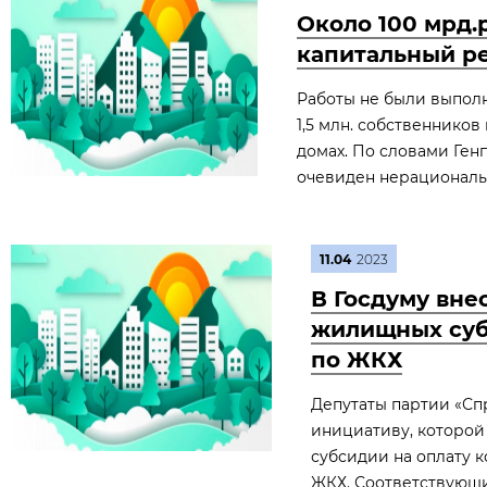
Около 100 мрд.
капитальный ре
Работы не были выполн
1,5 млн. собственнико
домах. По словами Ген
очевиден нерациональ
11.04
2023
В Госдуму вне
жилищных суб
по ЖКХ
Депутаты партии «Спр
инициативу, которой
субсидии на оплату 
ЖКХ. Соответствующи