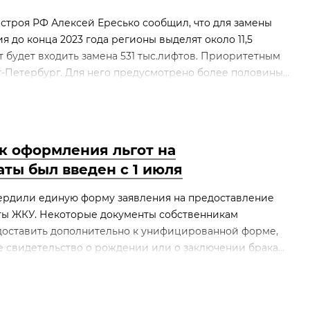
строя РФ Алексей Ересько сообщил, что для замены
 до конца 2023 года регионы выделят около 11,5
т будет входить замена 531 тыс.лифтов. Приоритетным
-Петербург. Для него предусмотрено более половины...
к оформления льгот на
аты был введен с 1 июля
ердили единую форму заявления на предоставление
ты ЖКУ. Некоторые документы собственникам
доставить дополнительно к унифицированной форме,
 свидетельство о рождении или о заключении брака...