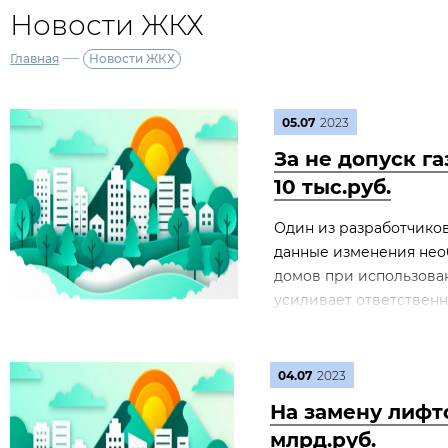
Новости ЖКХ
—
Главная
Новости ЖКХ
05.07
2023
За не допуск г
10 тыс.руб.
Один из разработчиков
данные изменения нео
домов при использован
усиливает ответственно
04.07
2023
На замену лифто
млрд.руб.