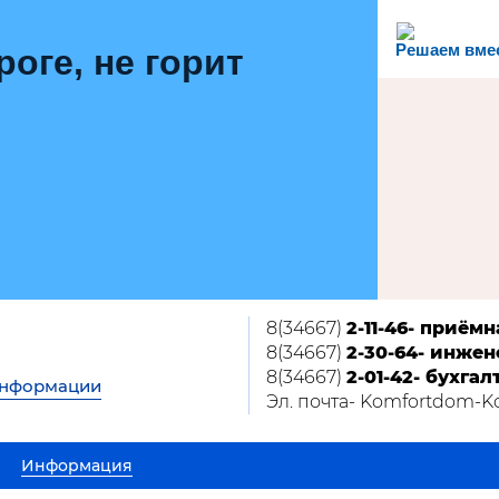
Решаем вме
роге, не горит
8(34667)
2-11-46- приёмн
8(34667)
2-30-64- инжен
8(34667)
2-01-42- бухгал
информации
Эл. почта- Komfortdom-
Информация