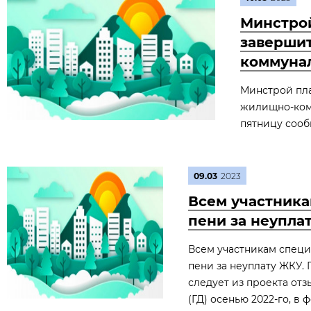
Минстрой
завершит
коммунал
Минстрой пла
жилищно-комм
пятницу сооб
09.03
2023
Всем участника
пени за неупла
Всем участникам специ
пени за неуплату ЖКУ.
следует из проекта отз
(ГД) осенью 2022-го, в