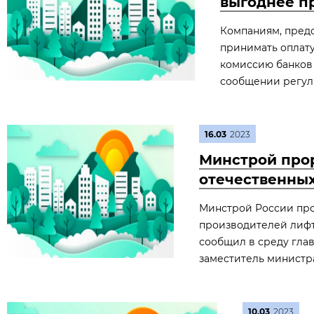
выгоднее п
Компаниям, пред
принимать оплату
комиссию банков д
сообщении регул
16.03
2023
Минстрой про
отечественны
Минстрой России пр
производителей лифт
сообщил в среду гла
заместитель министр
10.03
2023